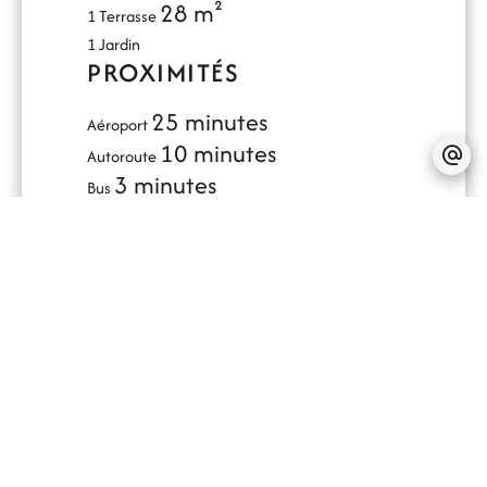
28 m²
1 Terrasse
1 Jardin
PROXIMITÉS
25 minutes
Aéroport
10 minutes
Autoroute
3 minutes
Bus
9 minutes
Centre ville
5 minutes
Commerces
9 minutes
Crèche
9 minutes
École primaire
10 minutes
École secondaire
9 minutes
Garderie
10 minutes
Gare
9 minutes
Golf
10 minutes
Hôpital/clinique