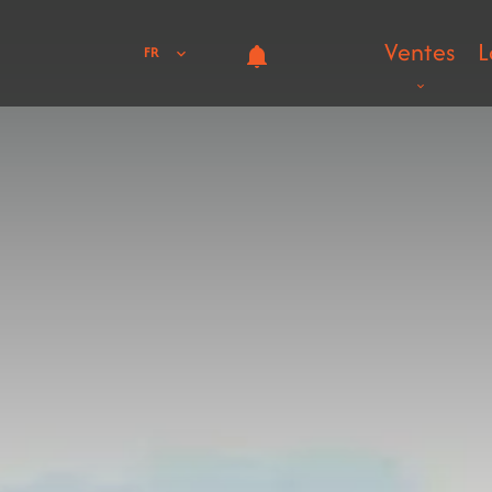
Ventes
L
FR