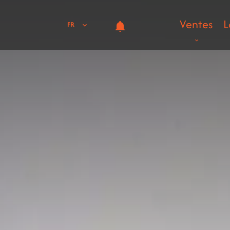
Ventes
L
FR