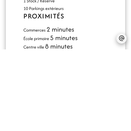
1 Stock / Réserve
10 Parkings extérieurs
PROXIMITÉS
2 minutes
Commerces
5 minutes
École primaire
8 minutes
Centre ville
6 minutes
Gare
2 minutes
Crèche
2 minutes
Garderie
PRESTATIONS
Double vitrage
Internet
Meublé
Éclairage extérieur
Accès PMR