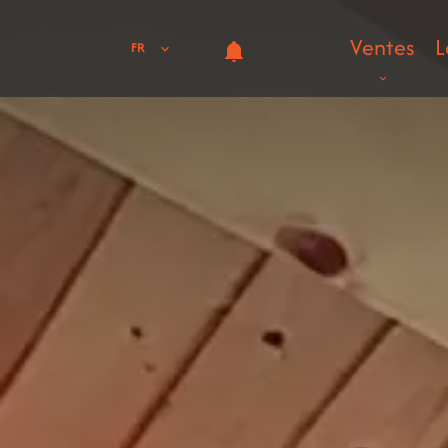
Ventes
L
FR